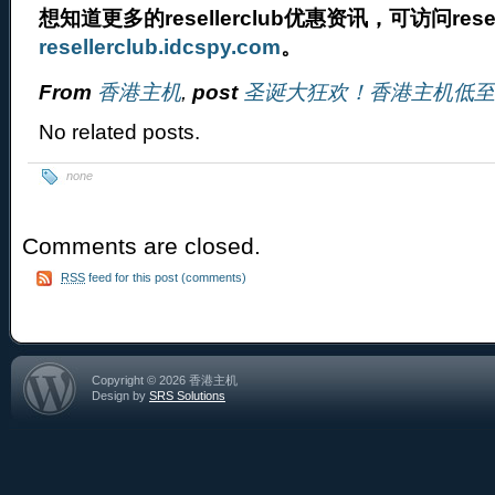
想知道更多的resellerclub优惠资讯，可访问resel
resellerclub.idcspy.com
。
From
香港主机
,
post
圣诞大狂欢！香港主机低至
No related posts.
none
Comments are closed.
RSS
feed for this post (comments)
Copyright © 2026 香港主机
Design by
SRS Solutions