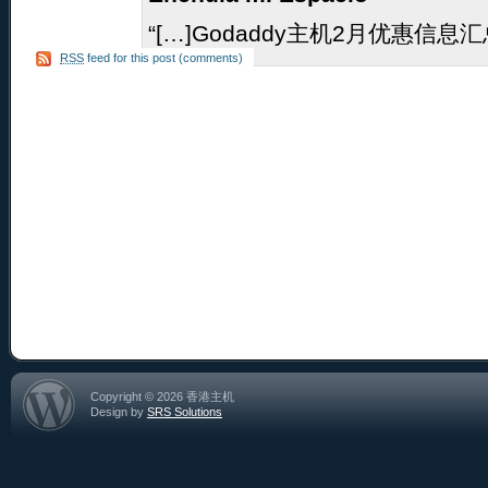
“[…]Godaddy主机2月优惠信息汇总
RSS
feed for this post (comments)
Copyright © 2026 香港主机
Design by
SRS Solutions