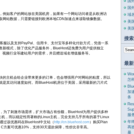
国
国
，例如客户的网站放在美国机房，如果有一个网站访问者是从欧洲访
域
取网站数据，只需要链接到欧洲本地CDN加速点来读取镜像数据。
美
美
搜索
中文客服以及支持PayPal、信用卡、支付宝等多样化付款方式，凭借一系
新模式，除了优化产品服务外，BlueHost还免费为用户提供独立
业、视频行业等建站用户的需求，并且赠送域名增值服务等。
最新
Wo
快的主机会给企业带来更多的订单，也会增强用户对网站的粘度，所以
怎
是其访问速度如何。而BlueHost机房位于美国，采用最新的刀片式
Bl
加
务
Res
Su
爱，为了刺激市场需求，扩大市场占有份额，BlueHost为用户提供多种
服
x主机，而以稳定性而著称的Linux主机，完全支持几乎所有的基于Linux
年
通过该优惠码在BlueHost中文站（
http://cn.bluehost.com
）购买Plan
再
lan C方案可优惠10%，支持30天退款保障，性价比非常高。
暴