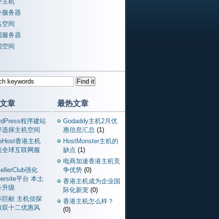
外主机
外服务器
名空间
国服务器
国空间
文章
最热文章
rdPress程序建站
Godaddy主机2月优
样选择主机空间
惠信息汇总
(1)
ueHost香港主机
HostMonster主机的
速全球互联网服
缺点
(1)
电商加速香港主机竞
ellerClub强化
争优势
(0)
persite平台 本土
香港主机成为企业国
务升级
际化新宠
(0)
终巨献 主机侦探
香港主机怎么样？
掀双十二优惠风
(0)