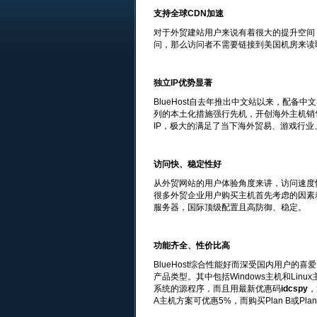
支持全球CDN加速
对于外贸建站用户来说有着很大的提升空间
问，那么访问者不需要链接到美国机房来读
独立IP优势显著
BlueHost自去年推出中文站以来，配备
列的本土化措施强行先机，开创海外主机销售
IP，极大的满足了当下海外贸易、游戏行
访问快、稳定性好
从外贸网站的用户体验角度来讲，访问速度
很多外贸企业用户购买主机首先考虑的因素就
服务器，国际顶级配置且高防御、稳定。
功能齐全、性价比高
BlueHost综合性能好而深受国内用户的喜
产品类型。其中包括Windows主机和Linu
系统的源程序，而且用最新优惠码
idcspy
，
A主机方案可优惠5%，而购买Plan B或P