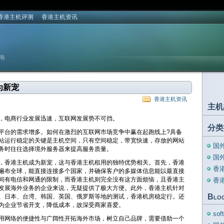
香港主机评测
香港主机资讯
南
为新宠
香港主机资讯
主机
电商行业发展迅速，互联网发展势不可挡。
分类
台的需求增多。如何在激烈的互联网市场竞争中赢在起跑线上?具备
站运行稳定的关键是主机空间，只有空间稳定，带宽快速，存放的网站
国
务时往往选择境外服务器来提高服务质量。
国
，香港主机成为新宠，这与香港主机租用的独特优势相关。首先，香港
香
遍布全球，能直接连接多个国家，并确保客户的多媒体信息能以最直接
间有电信和网通的限制，而香港主机则完全没有这方面烦恼，且香港主
香
发展海外业务的企业来说，无疑提供了极大方便。此外，香港主机针对
Blo
、日本、台湾、韩国、英国、俄罗斯等地的测试，香港机房稳定行。还
为企业节省开支，降低成本，故深受商家喜爱。
so
用网络的便捷性与广阔性开拓海外市场，树立自己品牌，需要借助一个