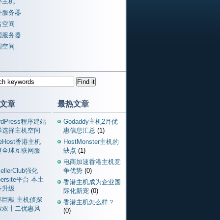
外主机
外服务器
名空间
国服务器
国空间
文章
最热文章
rdPress程序建站
Godaddy主机2月优
样选择主机空间
惠信息汇总
(1)
ueHost香港主机
HostMonster主机的
速全球互联网服
缺点
(1)
电商加速香港主机竞
ellerClub强化
争优势
(0)
persite平台 本土
香港主机成为企业国
务升级
际化新宠
(0)
终巨献 主机侦探
香港主机怎么样？
掀双十二优惠风
(0)