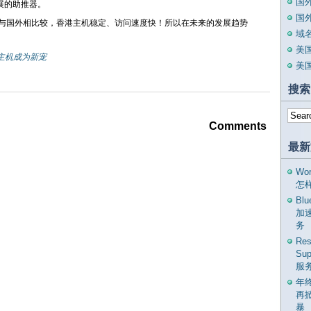
国
展的助推器。
国
与国外相比较，香港主机稳定、访问速度快！所以在未来的发展趋势
域
美
主机成为新宠
美
搜索
Comments
最新
Wo
怎
Bl
加
务
Res
Su
服
年
再
暴