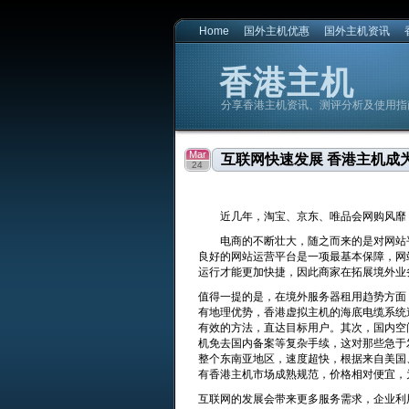
Home
国外主机优惠
国外主机资讯
香港主机
分享香港主机资讯、测评分析及使用指
香港主机
香港主机
Mar
互联网快速发展 香港主机成
24
近几年，淘宝、京东、唯品会网购风靡，
电商的不断壮大，随之而来的是对网站平
良好的网站运营平台是一项最基本保障，网
运行才能更加快捷，因此商家在拓展境外业
值得一提的是，在境外服务器租用趋势方面
有地理优势，香港虚拟主机的海底电缆系统
有效的方法，直达目标用户。其次，国内空
机免去国内备案等复杂手续，这对那些急于
整个东南亚地区，速度超快，根据来自美国
有香港主机市场成熟规范，价格相对便宜，
互联网的发展会带来更多服务需求，企业利